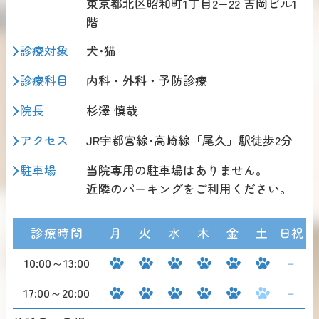
東京都北区昭和町1丁目2−22 吉岡ビル1
階
診療対象
犬･猫
診療科目
内科・外科・予防診療
院長
杉澤 慎哉
アクセス
JR宇都宮線･高崎線「尾久」駅徒歩2分
駐車場
当院専用の駐車場はありません。
近隣のパーキングをご利用ください。
診療時間
月
火
水
木
金
土
日祝
10:00～13:00
－
17:00～20:00
－